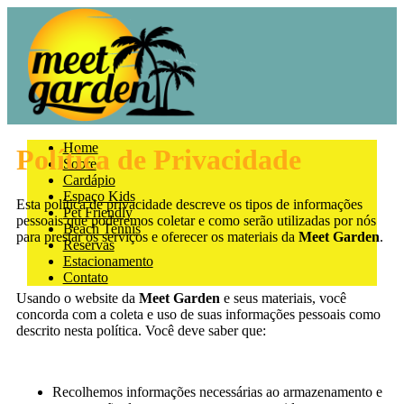
Home
Política de Privacidade
Sobre
Cardápio
Espaço Kids
Esta política de privacidade descreve os tipos de informações
Pet Friendly
pessoais que poderemos coletar e como serão utilizadas por nós
Beach Tennis
para prestar os serviços e oferecer os materiais da
Meet Garden
.
Reservas
Estacionamento
Contato
Usando o website da
Meet Garden
e seus materiais, você
concorda com a coleta e uso de suas informações pessoais como
descrito nesta política. Você deve saber que:
Recolhemos informações necessárias ao armazenamento e